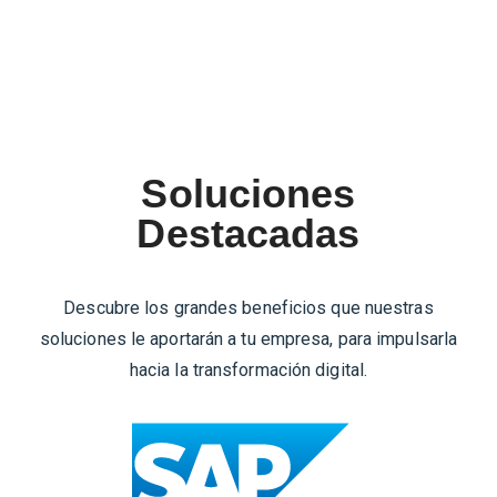
e
g
S
u
e
ri
g
d
u
a
ri
Soluciones
d
d
Destacadas
P
a
e
d
ri
E
Descubre los grandes beneficios que nuestras
m
l
soluciones le aportarán a tu empresa, para impulsarla
e
e
hacia la transformación digital.
t
c
r
t
a
r